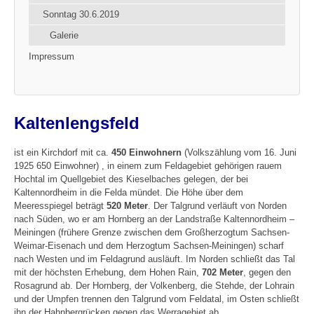
Sonntag 30.6.2019
Galerie
Impressum
Kaltenlengsfeld
ist ein Kirchdorf mit ca.
450 Einwohnern
(Volkszählung vom 16. Juni
1925 650 Einwohner) , in einem zum Feldagebiet gehörigen rauem
Hochtal im Quellgebiet des Kieselbaches gelegen, der bei
Kaltennordheim in die Felda mündet. Die Höhe über dem
Meeresspiegel beträgt
520 Meter
. Der Talgrund verläuft von Norden
nach Süden, wo er am Hornberg an der Landstraße Kaltennordheim –
Meiningen (frühere Grenze zwischen dem Großherzogtum Sachsen-
Weimar-Eisenach und dem Herzogtum Sachsen-Meiningen) scharf
nach Westen und im Feldagrund ausläuft. Im Norden schließt das Tal
mit der höchsten Erhebung, dem Hohen Rain,
702 Meter
, gegen den
Rosagrund ab. Der Hornberg, der Volkenberg, die Stehde, der Lohrain
und der Umpfen trennen den Talgrund vom Feldatal, im Osten schließt
ihn der Hahnbergrücken gegen das Werragebiet ab.