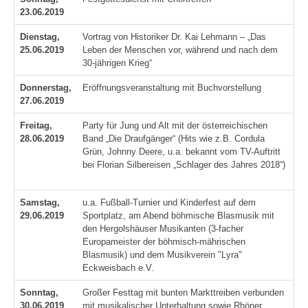
23.06.2019
Dienstag,
Vortrag von Historiker Dr. Kai Lehmann – „Das
25.06.2019
Leben der Menschen vor, während und nach dem
30-jährigen Krieg“
Donnerstag,
Eröffnungsveranstaltung mit Buchvorstellung
27.06.2019
Freitag,
Party für Jung und Alt mit der österreichischen
28.06.2019
Band „Die Draufgänger“ (Hits wie z.B. Cordula
Grün, Johnny Deere, u.a. bekannt vom TV-Auftritt
bei Florian Silbereisen „Schlager des Jahres 2018“)
Samstag,
u.a. Fußball-Turnier und Kinderfest auf dem
29.06.2019
Sportplatz, am Abend böhmische Blasmusik mit
den Hergolshäuser Musikanten (3-facher
Europameister der böhmisch-mährischen
Blasmusik) und dem Musikverein "Lyra"
Eckweisbach e.V.
Sonntag,
Großer Festtag mit bunten Markttreiben verbunden
30.06.2019
mit musikalischer Unterhaltung sowie Rhöner